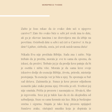
WORDPRESS THEME
Zašto je Isus rekao da će svako dete ući u njegovo
carstvo?! Zato što svako biće u sebi još uvek ima to dete,
ali ga je okovao lancima i ne dozvoljava mu da izbije na
površinu. Oslobodi dete u sebi i ući ćeš u Carstvo! A šta je
dete? Ljubav, sloboda, sreća, još uvek neiskvarena duša!
Nikada Eva nije pročitala Bibliju. Sada zna i zašto. Nije
trebalo da je pročita, morala je sve to sama da spozna, da
iskusi, da proživi. Trebalo joj je da prodje kroz patnju da bi
je osetila i ništa više. Morala je da sama kroz svoje
iskustvo dodje do esencije Biblije, života, prirode, misterije
postojanja. Ta esencija već je bila u njoj. Ta spoznaja se baš
sad dešava. Zažmurila je. Sunce je kroz prozor odjednom
usmerilo jake zrake prema njoj. Otvorila je oči. Svetlost joj
nije smetala. Prišla je prozoru i nasmejala se. Hvala ti, tiho
je izgovorila. Srce joj je tuklo kao da će da eksplodira od
uzbudjenja. Suze su same krenule niz lice. Bila je beskrajno
srećna i sigurna. Stajala je tako kraj prozora upijajući
Sunčeve zrake, slušajući muziku koja je dopirala iz