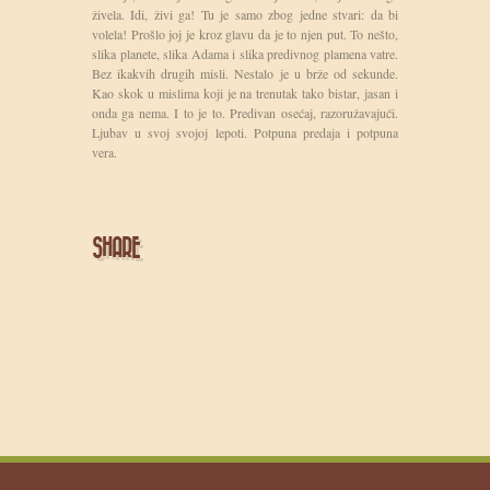
živela. Idi, živi ga! Tu je samo zbog jedne stvari: da bi
volela! Prošlo joj je kroz glavu da je to njen put. To nešto,
slika planete, slika Adama i slika predivnog plamena vatre.
Bez ikakvih drugih misli. Nestalo je u brže od sekunde.
Kao skok u mislima koji je na trenutak tako bistar, jasan i
onda ga nema. I to je to. Predivan osećaj, razoružavajući.
Ljubav u svoj svojoj lepoti. Potpuna predaja i potpuna
vera.
SHARE