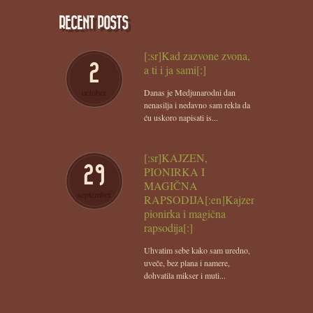
RECENT POSTS
[:sr]Kad zazvone zvona,
2
a ti i ja sami[:]
october
Danas je Medjunarodni dan
nenasilja i nedavno sam rekla da
ću uskoro napisati is...
[:sr]KAJZEN,
29
PIONIRKA I
MAGIČNA
september
RAPSODIJA[:en]Kajzen,
pionirka i magična
rapsodija[:]
Uhvatim sebe kako sam uredno,
uveče, bez plana i namere,
dohvatila mikser i muti...