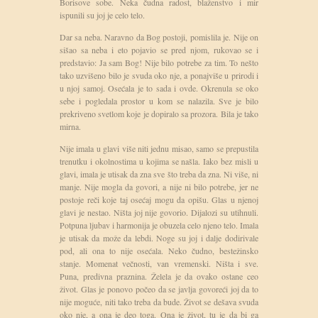
Borisove sobe. Neka čudna radost, blaženstvo i mir
ispunili su joj je celo telo.
Dar sa neba. Naravno da Bog postoji, pomislila je. Nije on
sišao sa neba i eto pojavio se pred njom, rukovao se i
predstavio: Ja sam Bog! Nije bilo potrebe za tim. To nešto
tako uzvišeno bilo je svuda oko nje, a ponajviše u prirodi i
u njoj samoj. Osećala je to sada i ovde. Okrenula se oko
sebe i pogledala prostor u kom se nalazila. Sve je bilo
prekriveno svetlom koje je dopiralo sa prozora. Bila je tako
mirna.
Nije imala u glavi više niti jednu misao, samo se prepustila
trenutku i okolnostima u kojima se našla. Iako bez misli u
glavi, imala je utisak da zna sve što treba da zna. Ni više, ni
manje. Nije mogla da govori, a nije ni bilo potrebe, jer ne
postoje reči koje taj osećaj mogu da opišu. Glas u njenoj
glavi je nestao. Ništa joj nije govorio. Dijalozi su utihnuli.
Potpuna ljubav i harmonija je obuzela celo njeno telo. Imala
je utisak da može da lebdi. Noge su joj i dalje dodirivale
pod, ali ona to nije osećala. Neko čudno, bestežinsko
stanje. Momenat večnosti, van vremenski. Ništa i sve.
Puna, predivna praznina. Želela je da ovako ostane ceo
život. Glas je ponovo počeo da se javlja govoreći joj da to
nije moguće, niti tako treba da bude. Život se dešava svuda
oko nje, a ona je deo toga. Ona je život, tu je da bi ga