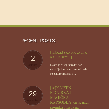
RECENT POSTS
[:sr]Kad zazvone zvona,
2
a ti i ja sami[:]
october
Danas je Medjunarodni dan
nenasilja i nedavno sam rekla da
ću uskoro napisati is...
[:sr]KAJZEN,
29
PIONIRKA I
MAGIČNA
september
RAPSODIJA[:en]Kajzen,
pionirka i magična