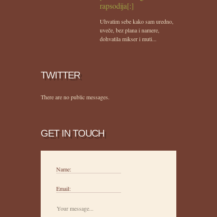
rapsodija[:]
Uhvatim sebe kako sam uredno,
uveče, bez plana i namere,
dohvatila mikser i muti...
TWITTER
There are no public messages.
GET IN TOUCH
Name:
Email: