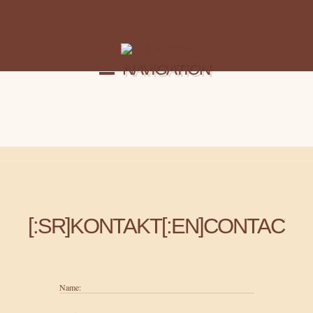
NAVIGATION
[:SR]KONTAKT[:EN]CONTACTS[
Name: