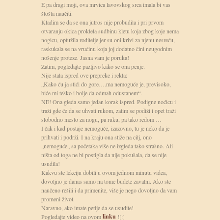
E pa dragi moji, ova mrvica lavovskog srca imala bi vas
štošta naučiti.
Kladim se da se ona jutros nije probudila i pri prvom
otvaranju okica proklela sudbinu kletu koja zbog koje nema
nogicu, optužila roditelje jer su oni krivi za njenu nesreću,
raskukala se na vrućinu koja joj dodatno čini neugodnim
nošenje proteze. Jasna vam je poruka!
Zatim, pogledajte pažljivo kako se ona penje.
Nije stala ispred ove prepreke i rekla:
„Kako ću ja stići do gore….ma nemoguće je, previsoko,
biće mi teško i bolje da odmah odustanem“.
NE! Ona gleda samo jedan korak ispred. Podigne noćicu i
traži gde će da se uhvati rukom, zatim se podiži i opet traži
slobodno mesto za nogu, pa ruku, pa tako redom …
I čak i kad postaje nemoguće, izazovno, tu je neko da je
prihvati i podrži. I na kraju ona stiže na cilj, ono
„nemoguće„ sa početaka više ne izgleda tako strašno. Ali
ništa od toga ne bi postigla da nije pokušala, da se nije
usudila!
Kakvu ste lekciju dobili u ovom jednom minutu videa,
dovoljno je danas samo na tome budete zavalni. Ako ste
naučeno rešili i da primenite, više je nego dovoljno da vam
promeni život.
Naravno, ako imate petlje da se usudite!
linku
Pogledajte video na ovom
![:]