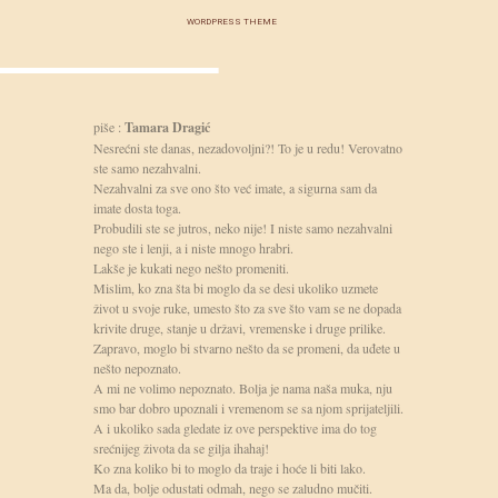
WORDPRESS THEME
piše :
Tamara Dragić
Nesrećni ste danas, nezadovoljni?! To je u redu! Verovatno
ste samo nezahvalni.
Nezahvalni za sve ono što već imate, a sigurna sam da
imate dosta toga.
Probudili ste se jutros, neko nije! I niste samo nezahvalni
nego ste i lenji, a i niste mnogo hrabri.
Lakše je kukati nego nešto promeniti.
Mislim, ko zna šta bi moglo da se desi ukoliko uzmete
život u svoje ruke, umesto što za sve što vam se ne dopada
krivite druge, stanje u državi, vremenske i druge prilike.
Zapravo, moglo bi stvarno nešto da se promeni, da uđete u
nešto nepoznato.
A mi ne volimo nepoznato. Bolja je nama naša muka, nju
smo bar dobro upoznali i vremenom se sa njom sprijateljili.
A i ukoliko sada gledate iz ove perspektive ima do tog
srećnijeg života da se gilja ihahaj!
Ko zna koliko bi to moglo da traje i hoće li biti lako.
Ma da, bolje odustati odmah, nego se zaludno mučiti.