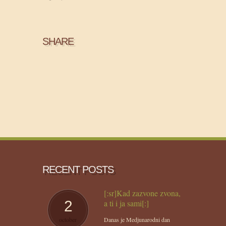
SHARE
RECENT POSTS
[:sr]Kad zazvone zvona,
2
a ti i ja sami[:]
october
Danas je Medjunarodni dan