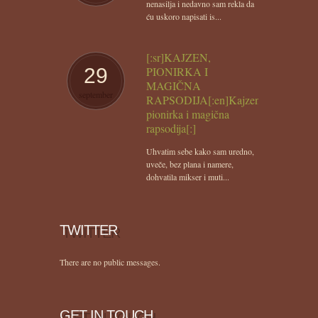
nenasilja i nedavno sam rekla da
ću uskoro napisati is...
[:sr]KAJZEN,
29
PIONIRKA I
MAGIČNA
september
RAPSODIJA[:en]Kajzen,
pionirka i magična
rapsodija[:]
Uhvatim sebe kako sam uredno,
uveče, bez plana i namere,
dohvatila mikser i muti...
TWITTER
There are no public messages.
GET IN TOUCH