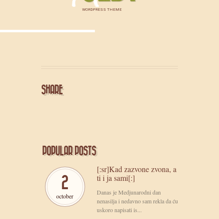
WORDPRESS THEME
SHARE
POPULAR POSTS
[:sr]Kad zazvone zvona, a
ti i ja sami[:]
2
Danas je Medjunarodni dan
october
nenasilja i nedavno sam rekla da ću
uskoro napisati is...