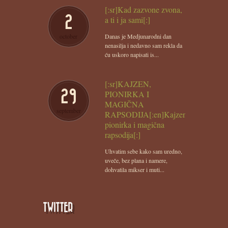
[:sr]Kad zazvone zvona,
2
a ti i ja sami[:]
october
Danas je Medjunarodni dan
nenasilja i nedavno sam rekla da
ću uskoro napisati is...
[:sr]KAJZEN,
29
PIONIRKA I
MAGIČNA
september
RAPSODIJA[:en]Kajzen,
pionirka i magična
rapsodija[:]
Uhvatim sebe kako sam uredno,
uveče, bez plana i namere,
dohvatila mikser i muti...
TWITTER