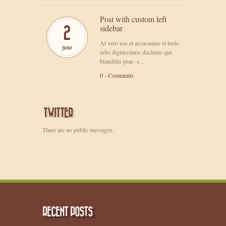
Post with custom left
sidebar
2
At vero eos et accusamus et iusto
june
odio dignissimos ducimus qui
blanditiis prae- s...
0 - Comments
TWITTER
There are no public messages.
RECENT POSTS