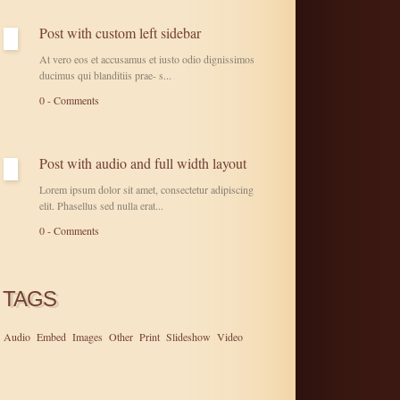
Post with custom left sidebar
At vero eos et accusamus et iusto odio dignissimos
ducimus qui blanditiis prae- s...
0 - Comments
Post with audio and full width layout
Lorem ipsum dolor sit amet, consectetur adipiscing
elit. Phasellus sed nulla erat...
0 - Comments
TAGS
Audio
Embed
Images
Other
Print
Slideshow
Video