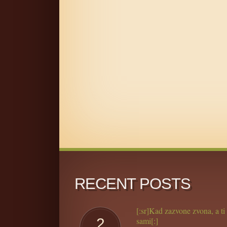
RECENT POSTS
[:sr]Kad zazvone zvona, a ti 
2
sami[:]