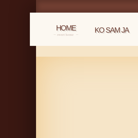
HOME
KO SAM JA
sweet home