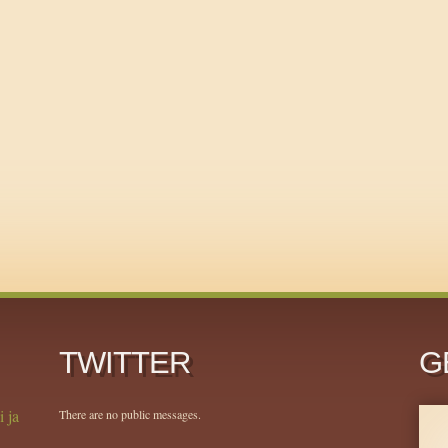
TWITTER
G
i ja
There are no public messages.