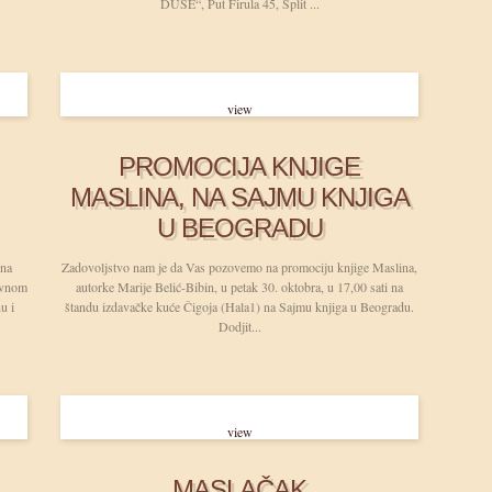
DUŠE“, Put Firula 45, Split ...
view
PROMOCIJA KNJIGE
MASLINA, NA SAJMU KNJIGA
U BEOGRADU
ena
Zadovoljstvo nam je da Vas pozovemo na promociju knjige Maslina,
divnom
autorke Marije Belić-Bibin, u petak 30. oktobra, u 17,00 sati na
u i
štandu izdavačke kuće Čigoja (Hala1) na Sajmu knjiga u Beogradu.
Dodjit...
view
MASLAČAK