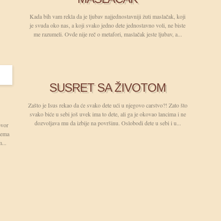
Kada bih vam rekla da je ljubav najjednostavniji žuti maslačak, koji
je svuda oko nas, a koji svako jedno dete jednostavno voli, ne biste
me razumeli. Ovde nije reč o metafori, maslačak jeste ljubav, a...
SUSRET SA ŽIVOTOM
Zašto je Isus rekao da će svako dete ući u njegovo carstvo?! Zato što
svako biće u sebi još uvek ima to dete, ali ga je okovao lancima i ne
dozvoljava mu da izbije na površinu. Oslobodi dete u sebi i u...
ovor
prema
...