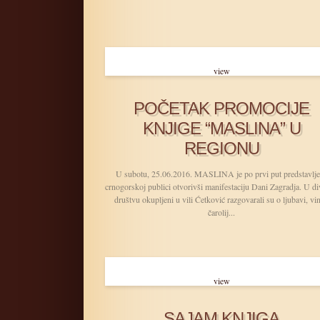
view
POČETAK PROMOCIJE
KNJIGE “MASLINA” U
REGIONU
U subotu, 25.06.2016. MASLINA je po prvi put predstavlj
crnogorskoj publici otvorivši manifestaciju Dani Zagradja. U 
društvu okupljeni u vili Ćetković razgovarali su o ljubavi, vin
čarolij...
view
SAJAM KNJIGA