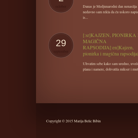
october
Danas je Medjunarodni dan nenasilja 
nedavno sam rekla da ću uskoro napis
is...
[:sr]KAJZEN, PIONIRKA 
29
MAGIČNA
RAPSODIJA[:en]Kajzen,
september
pionirka i magična rapsodija[
Uhvatim sebe kako sam uredno, uveče
plana i namere, dohvatila mikser i muti
Copyright © 2015 Marija Belic Bibin