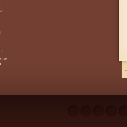
i
ati
I
:]
, bez
...