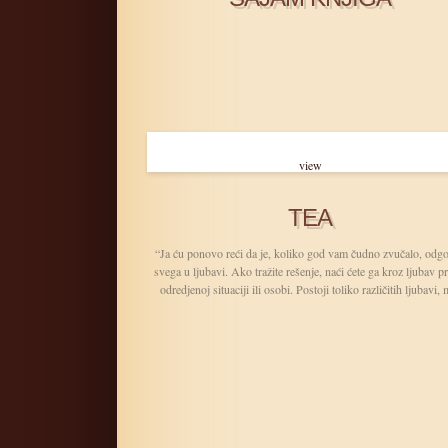
view
TEA
“Ja ću ponovo reći da je, koliko god vam čudno zvučalo, odg
svega u ljubavi. Ako tražite rešenje, naći ćete ga kroz ljubav 
odredjenoj situaciji ili osobi. Postoji toliko različitih ljubavi, m