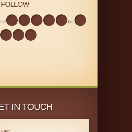
FOLLOW
[:sr]
[:en]
[:]
ET IN TOUCH
Name: