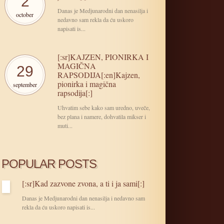
2
Danas je Medjunarodni dan nenasilja i
october
nedavno sam rekla da ću uskoro
napisati is...
[:sr]KAJZEN, PIONIRKA I
MAGIČNA
29
RAPSODIJA[:en]Kajzen,
pionirka i magična
september
rapsodija[:]
Uhvatim sebe kako sam uredno, uveče,
bez plana i namere, dohvatila mikser i
muti...
POPULAR POSTS
[:sr]Kad zazvone zvona, a ti i ja sami[:]
Danas je Medjunarodni dan nenasilja i nedavno sam
rekla da ću uskoro napisati is...